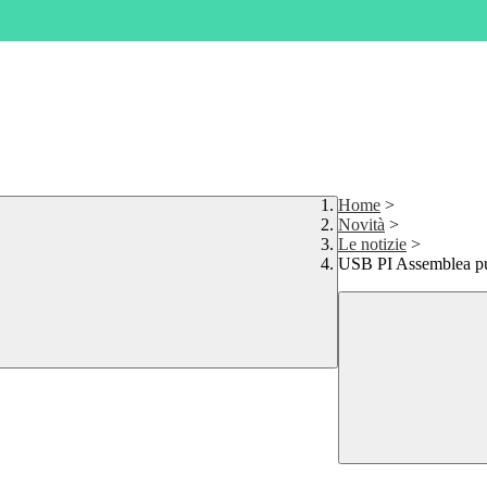
Home
>
Novità
>
Le notizie
>
USB PI Assemblea pub