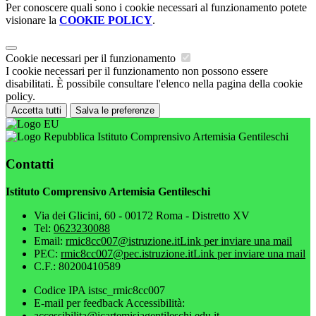
Per conoscere quali sono i cookie necessari al funzionamento potete
visionare la
COOKIE POLICY
.
Cookie necessari per il funzionamento
I cookie necessari per il funzionamento non possono essere
disabilitati. È possibile consultare l'elenco nella pagina della cookie
policy.
Accetta tutti
Salva le preferenze
Istituto Comprensivo Artemisia Gentileschi
Contatti
Istituto Comprensivo Artemisia Gentileschi
Via dei Glicini, 60 - 00172 Roma - Distretto XV
Tel:
0623230088
Email:
rmic8cc007@istruzione.it
Link per inviare una mail
PEC:
rmic8cc007@pec.istruzione.it
Link per inviare una mail
C.F.: 80200410589
Codice IPA istsc_rmic8cc007
E-mail per feedback Accessibilità:
accessibilita@icartemisiagentileschi.edu.it