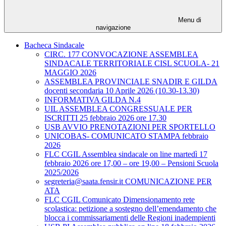
Menu di
navigazione
Bacheca Sindacale
CIRC. 177 CONVOCAZIONE ASSEMBLEA
SINDACALE TERRITORIALE CISL SCUOLA- 21
MAGGIO 2026
ASSEMBLEA PROVINCIALE SNADIR E GILDA
docenti secondaria 10 Aprile 2026 (10.30-13.30)
INFORMATIVA GILDA N.4
UIL ASSEMBLEA CONGRESSUALE PER
ISCRITTI 25 febbraio 2026 ore 17.30
USB AVVIO PRENOTAZIONI PER SPORTELLO
UNICOBAS- COMUNICATO STAMPA febbraio
2026
FLC CGIL Assemblea sindacale on line martedì 17
febbraio 2026 ore 17,00 – ore 19,00 – Pensioni Scuola
2025/2026
segreteria@saata.fensir.it COMUNICAZIONE PER
ATA
FLC CGIL Comunicato Dimensionamento rete
scolastica: petizione a sostegno dell’emendamento che
blocca i commissariamenti delle Regioni inadempienti