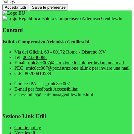
policy.
Accetta tutti
Salva le preferenze
Istituto Comprensivo Artemisia Gentileschi
Contatti
Istituto Comprensivo Artemisia Gentileschi
Via dei Glicini, 60 - 00172 Roma - Distretto XV
Tel:
0623230088
Email:
rmic8cc007@istruzione.it
Link per inviare una mail
PEC:
rmic8cc007@pec.istruzione.it
Link per inviare una mail
C.F.: 80200410589
Codice IPA istsc_rmic8cc007
E-mail per feedback Accessibilità:
accessibilita@icartemisiagentileschi.edu.it
Sezione Link Utili
Cookie policy
Note legali