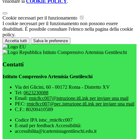
visionare la
COOKIE POLICY
.
Cookie necessari per il funzionamento
I cookie necessari per il funzionamento non possono essere
disabilitati. È possibile consultare l'elenco nella pagina della cookie
policy.
Accetta tutti
Salva le preferenze
Istituto Comprensivo Artemisia Gentileschi
Contatti
Istituto Comprensivo Artemisia Gentileschi
Via dei Glicini, 60 - 00172 Roma - Distretto XV
Tel:
0623230088
Email:
rmic8cc007@istruzione.it
Link per inviare una mail
PEC:
rmic8cc007@pec.istruzione.it
Link per inviare una mail
C.F.: 80200410589
Codice IPA istsc_rmic8cc007
E-mail per feedback Accessibilità:
accessibilita@icartemisiagentileschi.edu.it