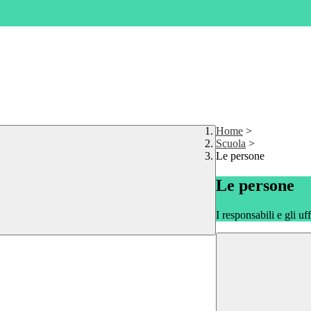
Home
>
Scuola
>
Le persone
Le persone
I responsabili e gli uf