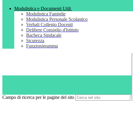
Modulistica e Documenti Utili
Modulistica Famiglie
Modulistica Personale Scolastico
Verbali Collegio Docenti
Delibere Consiglio d'Istituto
Bacheca Sindacale
Sicurezza
Funzionigramma
Campo di ricerca per le pagine del sito