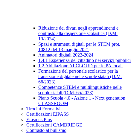
Riduzione dei divari negli apprendimenti e
contrasto alla dispersione scolastica (D.M.
19/2024)
Spazi e strumenti digitali per le STEM prot.
10812 del 13 maggio 2021
Animatori digitali 2022-2024
1.4.1 Esperienza del cittadino nei servizi pubblici
1.2 Abilitazione ALCLOUD per le PA locali
Formazione del personale scolastico per la
transizione digitale nelle scuole statali (D.M.
66/2023)
Competenze STEM e multilinguistiche nelle
scuole statali (D.M. 65/2023)
Piano Scuola 4.0 - Azione 1 - Next generation
CLASSROOM
Tirocini Formativi
Certificazioni EIPASS
Erasmus Plus
Certificazioni CAMBRIDGE
Contrasto al bullismo