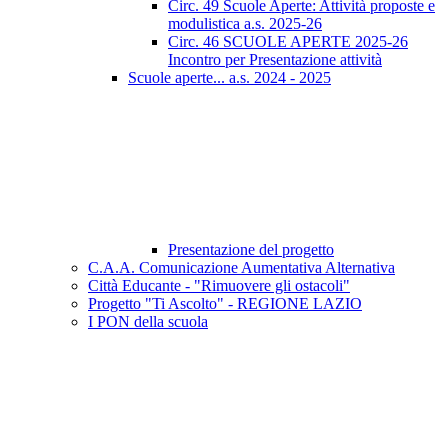
Circ. 49 Scuole Aperte: Attività proposte e
modulistica a.s. 2025-26
Circ. 46 SCUOLE APERTE 2025-26
Incontro per Presentazione attività
Scuole aperte... a.s. 2024 - 2025
Presentazione del progetto
C.A.A. Comunicazione Aumentativa Alternativa
Città Educante - "Rimuovere gli ostacoli"
Progetto "Ti Ascolto" - REGIONE LAZIO
I PON della scuola