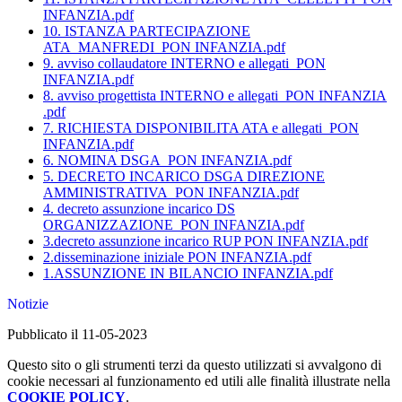
INFANZIA.pdf
10. ISTANZA PARTECIPAZIONE
ATA_MANFREDI_PON INFANZIA.pdf
9. avviso collaudatore INTERNO e allegati_PON
INFANZIA.pdf
8. avviso progettista INTERNO e allegati_PON INFANZIA
.pdf
7. RICHIESTA DISPONIBILITA ATA e allegati_PON
INFANZIA.pdf
6. NOMINA DSGA_PON INFANZIA.pdf
5. DECRETO INCARICO DSGA DIREZIONE
AMMINISTRATIVA_PON INFANZIA.pdf
4. decreto assunzione incarico DS
ORGANIZZAZIONE_PON INFANZIA.pdf
3.decreto assunzione incarico RUP PON INFANZIA.pdf
2.disseminazione iniziale PON INFANZIA.pdf
1.ASSUNZIONE IN BILANCIO INFANZIA.pdf
Notizie
Pubblicato il 11-05-2023
Questo sito o gli strumenti terzi da questo utilizzati si avvalgono di
cookie necessari al funzionamento ed utili alle finalità illustrate nella
COOKIE POLICY
.