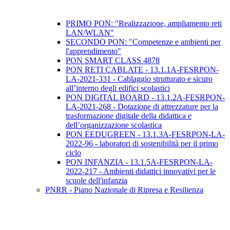
PRIMO PON: "Realizzazione, ampliamento reti
LAN/WLAN"
SECONDO PON: "Competenze e ambienti per
l'apprendimento"
PON SMART CLASS 4878
PON RETI CABLATE - 13.1.1A-FESRPON-
LA-2021-331 - Cablaggio strutturato e sicuro
all’interno degli edifici scolastici
PON DIGITAL BOARD - 13.1.2A-FESRPON-
LA-2021-268 - Dotazione di attrezzature per la
trasformazione digitale della didattica e
dell’organizzazione scolastica
PON EEDUGREEN - 13.1.3A-FESRPON-LA-
2022-96 - laboratori di sostenibilità per il primo
ciclo
PON INFANZIA - 13.1.5A-FESRPON-LA-
2022-217 - Ambienti didattici innovativi per le
scuole dell'infanzia
PNRR - Piano Nazionale di Ripresa e Resilienza