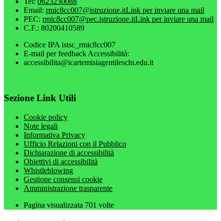
Tel:
0623230088
Email:
rmic8cc007@istruzione.it
Link per inviare una mail
PEC:
rmic8cc007@pec.istruzione.it
Link per inviare una mail
C.F.: 80200410589
Codice IPA istsc_rmic8cc007
E-mail per feedback Accessibilità:
accessibilita@icartemisiagentileschi.edu.it
Sezione Link Utili
Cookie policy
Note legali
Informativa Privacy
Ufficio Relazioni con il Pubblico
Dichiarazione di accessibilità
Obiettivi di accessibilità
Whistleblowing
Gestione consensi cookie
Amministrazione trasparente
Pagina visualizzata
701
volte