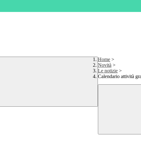
Home
>
Novità
>
Le notizie
>
Calendario attività 