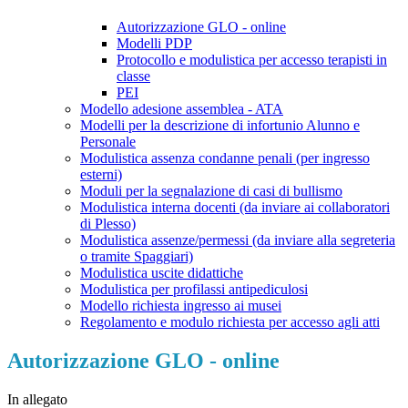
Autorizzazione GLO - online
Modelli PDP
Protocollo e modulistica per accesso terapisti in
classe
PEI
Modello adesione assemblea - ATA
Modelli per la descrizione di infortunio Alunno e
Personale
Modulistica assenza condanne penali (per ingresso
esterni)
Moduli per la segnalazione di casi di bullismo
Modulistica interna docenti (da inviare ai collaboratori
di Plesso)
Modulistica assenze/permessi (da inviare alla segreteria
o tramite Spaggiari)
Modulistica uscite didattiche
Modulistica per profilassi antipediculosi
Modello richiesta ingresso ai musei
Regolamento e modulo richiesta per accesso agli atti
Autorizzazione GLO - online
In allegato