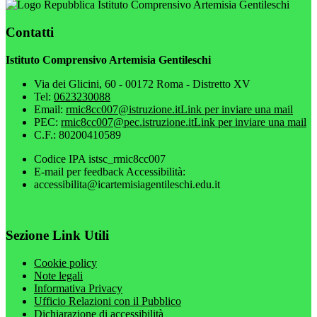
Istituto Comprensivo Artemisia Gentileschi
Contatti
Istituto Comprensivo Artemisia Gentileschi
Via dei Glicini, 60 - 00172 Roma - Distretto XV
Tel:
0623230088
Email:
rmic8cc007@istruzione.it
Link per inviare una mail
PEC:
rmic8cc007@pec.istruzione.it
Link per inviare una mail
C.F.: 80200410589
Codice IPA istsc_rmic8cc007
E-mail per feedback Accessibilità:
accessibilita@icartemisiagentileschi.edu.it
Sezione Link Utili
Cookie policy
Note legali
Informativa Privacy
Ufficio Relazioni con il Pubblico
Dichiarazione di accessibilità