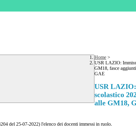
Home
>
USR LAZIO: Immissio
GM18, fasce aggiu
GAE
USR LAZIO: I
scolastico 2
alle GM18,
8204 del 25-07-2022) l'elenco dei docenti immessi in ruolo.