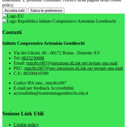
policy.
Accetta tutti
Salva le preferenze
Istituto Comprensivo Artemisia Gentileschi
Contatti
Istituto Comprensivo Artemisia Gentileschi
Via dei Glicini, 60 - 00172 Roma - Distretto XV
Tel:
0623230088
Email:
rmic8cc007@istruzione.it
Link per inviare una mail
PEC:
rmic8cc007@pec.istruzione.it
Link per inviare una mail
C.F.: 80200410589
Codice IPA istsc_rmic8cc007
E-mail per feedback Accessibilità:
accessibilita@icartemisiagentileschi.edu.it
Sezione Link Utili
Cookie policy