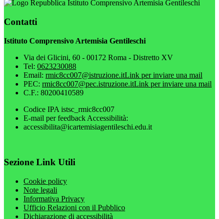
Istituto Comprensivo Artemisia Gentileschi
Contatti
Istituto Comprensivo Artemisia Gentileschi
Via dei Glicini, 60 - 00172 Roma - Distretto XV
Tel:
0623230088
Email:
rmic8cc007@istruzione.it
Link per inviare una mail
PEC:
rmic8cc007@pec.istruzione.it
Link per inviare una mail
C.F.: 80200410589
Codice IPA istsc_rmic8cc007
E-mail per feedback Accessibilità:
accessibilita@icartemisiagentileschi.edu.it
Sezione Link Utili
Cookie policy
Note legali
Informativa Privacy
Ufficio Relazioni con il Pubblico
Dichiarazione di accessibilità