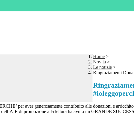
Home
>
Novità
>
Le notizie
>
Ringraziamenti Donaz
Ringraziamen
#ioleggoperc
RCHE’ per aver generosamente contribuito alle donazioni e arricchito il
 dell’AIE di promozione alla lettura ha avuto un GRANDE SUCCESSO 