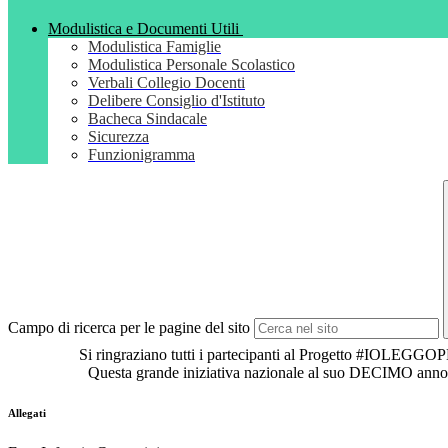
Modulistica e Documenti Utili
Modulistica Famiglie
Modulistica Personale Scolastico
Verbali Collegio Docenti
Delibere Consiglio d'Istituto
Bacheca Sindacale
Sicurezza
Funzionigramma
Campo di ricerca per le pagine del sito
Si ringraziano tutti i partecipanti al Progetto #IOLEGGOPE
Questa grande iniziativa nazionale al suo DECIMO anno
Allegati