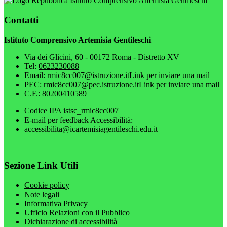
Istituto Comprensivo Artemisia Gentileschi
Contatti
Istituto Comprensivo Artemisia Gentileschi
Via dei Glicini, 60 - 00172 Roma - Distretto XV
Tel:
0623230088
Email:
rmic8cc007@istruzione.it
Link per inviare una mail
PEC:
rmic8cc007@pec.istruzione.it
Link per inviare una mail
C.F.: 80200410589
Codice IPA istsc_rmic8cc007
E-mail per feedback Accessibilità:
accessibilita@icartemisiagentileschi.edu.it
Sezione Link Utili
Cookie policy
Note legali
Informativa Privacy
Ufficio Relazioni con il Pubblico
Dichiarazione di accessibilità