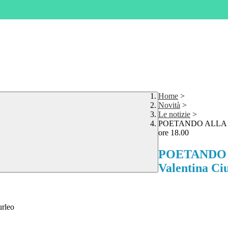
Home
>
Novità
>
Le notizie
>
POETANDO ALLA MASS
ore 18.00
POETANDO AL
Valentina Ciu
rleo