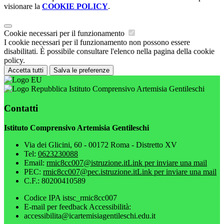
visionare la
COOKIE POLICY
.
Cookie necessari per il funzionamento
I cookie necessari per il funzionamento non possono essere
disabilitati. È possibile consultare l'elenco nella pagina della cookie
policy.
Accetta tutti
Salva le preferenze
Istituto Comprensivo Artemisia Gentileschi
Contatti
Istituto Comprensivo Artemisia Gentileschi
Via dei Glicini, 60 - 00172 Roma - Distretto XV
Tel:
0623230088
Email:
rmic8cc007@istruzione.it
Link per inviare una mail
PEC:
rmic8cc007@pec.istruzione.it
Link per inviare una mail
C.F.: 80200410589
Codice IPA istsc_rmic8cc007
E-mail per feedback Accessibilità:
accessibilita@icartemisiagentileschi.edu.it