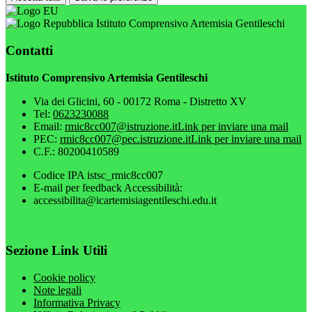
Istituto Comprensivo Artemisia Gentileschi
Contatti
Istituto Comprensivo Artemisia Gentileschi
Via dei Glicini, 60 - 00172 Roma - Distretto XV
Tel:
0623230088
Email:
rmic8cc007@istruzione.it
Link per inviare una mail
PEC:
rmic8cc007@pec.istruzione.it
Link per inviare una mail
C.F.: 80200410589
Codice IPA istsc_rmic8cc007
E-mail per feedback Accessibilità:
accessibilita@icartemisiagentileschi.edu.it
Sezione Link Utili
Cookie policy
Note legali
Informativa Privacy