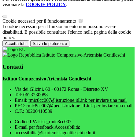
visionare la
COOKIE POLICY
.
Cookie necessari per il funzionamento
I cookie necessari per il funzionamento non possono essere
disabilitati. È possibile consultare l'elenco nella pagina della cookie
policy.
Accetta tutti
Salva le preferenze
Istituto Comprensivo Artemisia Gentileschi
Contatti
Istituto Comprensivo Artemisia Gentileschi
Via dei Glicini, 60 - 00172 Roma - Distretto XV
Tel:
0623230088
Email:
rmic8cc007@istruzione.it
Link per inviare una mail
PEC:
rmic8cc007@pec.istruzione.it
Link per inviare una mail
C.F.: 80200410589
Codice IPA istsc_rmic8cc007
E-mail per feedback Accessibilità:
accessibilita@icartemisiagentileschi.edu.it