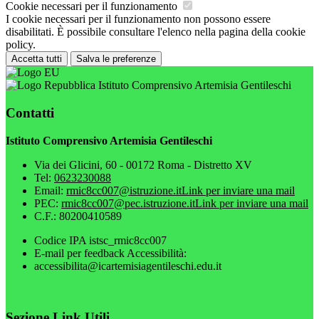
Cookie necessari per il funzionamento
I cookie necessari per il funzionamento non possono essere
disabilitati. È possibile consultare l'elenco nella pagina della cookie
policy.
Accetta tutti
Salva le preferenze
Istituto Comprensivo Artemisia Gentileschi
Contatti
Istituto Comprensivo Artemisia Gentileschi
Via dei Glicini, 60 - 00172 Roma - Distretto XV
Tel:
0623230088
Email:
rmic8cc007@istruzione.it
Link per inviare una mail
PEC:
rmic8cc007@pec.istruzione.it
Link per inviare una mail
C.F.: 80200410589
Codice IPA istsc_rmic8cc007
E-mail per feedback Accessibilità:
accessibilita@icartemisiagentileschi.edu.it
Sezione Link Utili