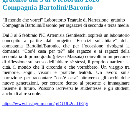
Compagnia Bartolini/Baronio
"Il mondo che vorrei" Laboratorio Teatrale di Narrazione gratuito
Compagnia Bartolini/Baronio per ragazze/i di seconda e terza media
Dal 3 al 6 febbraio l'IC Artemisia Gentileschi ospiterà un laboratorio
concepito a partire dal progetto "Esercizi sull'abitare" della
compagnia Bartolini/Baronio, che per l’occasione rivolgerà la
domanda “Cos’è casa per te?” alle ragazze e ai ragazzi della
secondaria di primo grado (plesso Massaia) coinvolti in un percorso
di riflessione sul senso dell’abitare sé stessi, il proprio quartiere, la
città, il mondo che li circonda e che vorrebbero. Un viaggio tra
memorie, sogni, visioni e pratiche teatrali. Un lavoro sulla
narrazione per raccontare "cos’è casa" attraverso gli occhi delle
nuove generazioni, per cercare dentro al presente e immaginare
insieme il futuro. Possono iscriversi le studentesse e gli studenti
anche di altre scuole.
https://www.instagram.com/p/DUJL2uaDEfg/