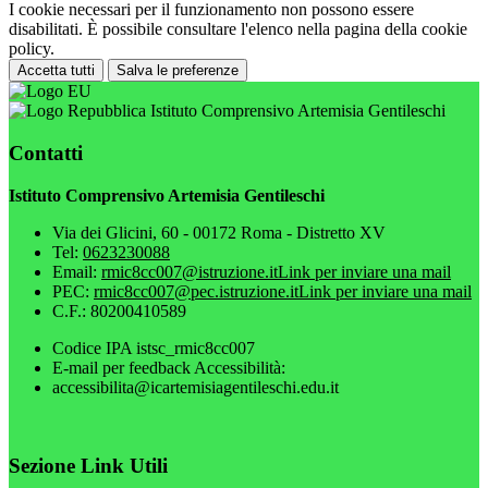
I cookie necessari per il funzionamento non possono essere
disabilitati. È possibile consultare l'elenco nella pagina della cookie
policy.
Accetta tutti
Salva le preferenze
Istituto Comprensivo Artemisia Gentileschi
Contatti
Istituto Comprensivo Artemisia Gentileschi
Via dei Glicini, 60 - 00172 Roma - Distretto XV
Tel:
0623230088
Email:
rmic8cc007@istruzione.it
Link per inviare una mail
PEC:
rmic8cc007@pec.istruzione.it
Link per inviare una mail
C.F.: 80200410589
Codice IPA istsc_rmic8cc007
E-mail per feedback Accessibilità:
accessibilita@icartemisiagentileschi.edu.it
Sezione Link Utili