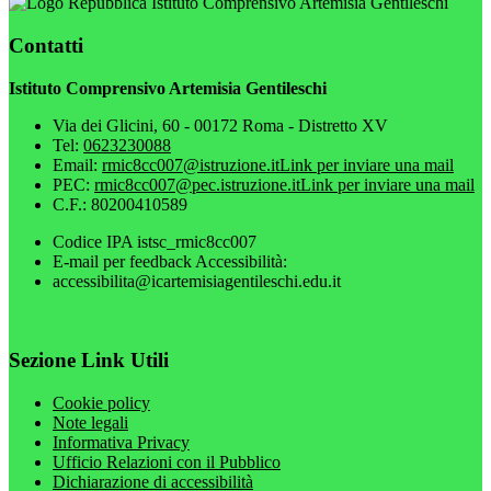
Istituto Comprensivo Artemisia Gentileschi
Contatti
Istituto Comprensivo Artemisia Gentileschi
Via dei Glicini, 60 - 00172 Roma - Distretto XV
Tel:
0623230088
Email:
rmic8cc007@istruzione.it
Link per inviare una mail
PEC:
rmic8cc007@pec.istruzione.it
Link per inviare una mail
C.F.: 80200410589
Codice IPA istsc_rmic8cc007
E-mail per feedback Accessibilità:
accessibilita@icartemisiagentileschi.edu.it
Sezione Link Utili
Cookie policy
Note legali
Informativa Privacy
Ufficio Relazioni con il Pubblico
Dichiarazione di accessibilità