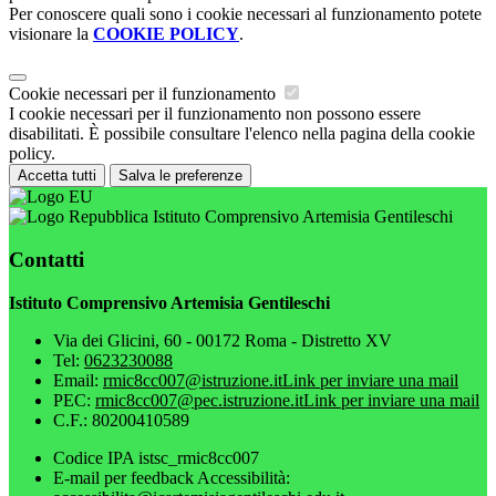
Per conoscere quali sono i cookie necessari al funzionamento potete
visionare la
COOKIE POLICY
.
Cookie necessari per il funzionamento
I cookie necessari per il funzionamento non possono essere
disabilitati. È possibile consultare l'elenco nella pagina della cookie
policy.
Accetta tutti
Salva le preferenze
Istituto Comprensivo Artemisia Gentileschi
Contatti
Istituto Comprensivo Artemisia Gentileschi
Via dei Glicini, 60 - 00172 Roma - Distretto XV
Tel:
0623230088
Email:
rmic8cc007@istruzione.it
Link per inviare una mail
PEC:
rmic8cc007@pec.istruzione.it
Link per inviare una mail
C.F.: 80200410589
Codice IPA istsc_rmic8cc007
E-mail per feedback Accessibilità: