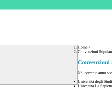
Home
>
Convenzioni Stipulate
Convenzioni S
Nel corrente anno scol
Università degli Stu
Università La Sapien