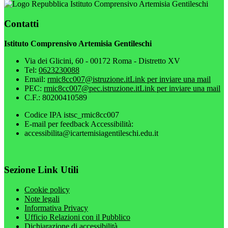
Istituto Comprensivo Artemisia Gentileschi
Contatti
Istituto Comprensivo Artemisia Gentileschi
Via dei Glicini, 60 - 00172 Roma - Distretto XV
Tel:
0623230088
Email:
rmic8cc007@istruzione.it
Link per inviare una mail
PEC:
rmic8cc007@pec.istruzione.it
Link per inviare una mail
C.F.: 80200410589
Codice IPA istsc_rmic8cc007
E-mail per feedback Accessibilità:
accessibilita@icartemisiagentileschi.edu.it
Sezione Link Utili
Cookie policy
Note legali
Informativa Privacy
Ufficio Relazioni con il Pubblico
Dichiarazione di accessibilità