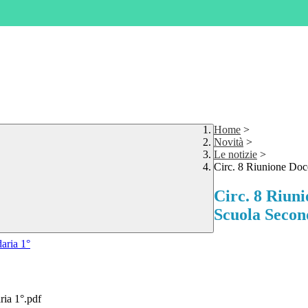
Home
>
Novità
>
Le notizie
>
Circ. 8 Riunione Doc
Circ. 8 Riun
Scuola Secon
aria 1°
a 1°.pdf