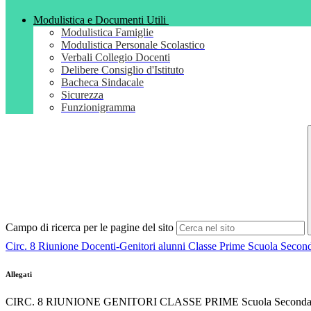
Modulistica e Documenti Utili
Modulistica Famiglie
Modulistica Personale Scolastico
Verbali Collegio Docenti
Delibere Consiglio d'Istituto
Bacheca Sindacale
Sicurezza
Funzionigramma
Campo di ricerca per le pagine del sito
Circ. 8 Riunione Docenti-Genitori alunni Classe Prime Scuola Second
Allegati
CIRC. 8 RIUNIONE GENITORI CLASSE PRIME Scuola Secondari