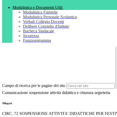
Modulistica e Documenti Utili
Modulistica Famiglie
Modulistica Personale Scolastico
Verbali Collegio Docenti
Delibere Consiglio d'Istituto
Bacheca Sindacale
Sicurezza
Funzionigramma
Campo di ricerca per le pagine del sito
Comunicazione sospensione attività didattica e chiusura segreteria
Allegati
CIRC. 72 SOSPENSIONE ATTIVITA' DIDATTICHE PER FESTIV