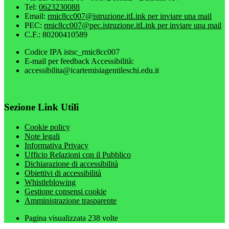
Tel:
0623230088
Email:
rmic8cc007@istruzione.it
Link per inviare una mail
PEC:
rmic8cc007@pec.istruzione.it
Link per inviare una mail
C.F.: 80200410589
Codice IPA istsc_rmic8cc007
E-mail per feedback Accessibilità:
accessibilita@icartemisiagentileschi.edu.it
Sezione Link Utili
Cookie policy
Note legali
Informativa Privacy
Ufficio Relazioni con il Pubblico
Dichiarazione di accessibilità
Obiettivi di accessibilità
Whistleblowing
Gestione consensi cookie
Amministrazione trasparente
Pagina visualizzata
238
volte