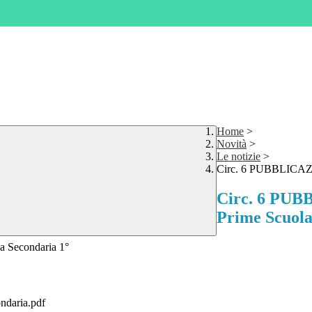
Home
>
Novità
>
Le notizie
>
Circ. 6 PUBBLICAZ
Circ. 6 PU
Prime Scuola
Secondaria 1°
daria.pdf