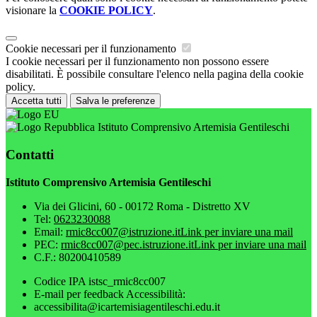
visionare la
COOKIE POLICY
.
Cookie necessari per il funzionamento
I cookie necessari per il funzionamento non possono essere
disabilitati. È possibile consultare l'elenco nella pagina della cookie
policy.
Accetta tutti
Salva le preferenze
Istituto Comprensivo Artemisia Gentileschi
Contatti
Istituto Comprensivo Artemisia Gentileschi
Via dei Glicini, 60 - 00172 Roma - Distretto XV
Tel:
0623230088
Email:
rmic8cc007@istruzione.it
Link per inviare una mail
PEC:
rmic8cc007@pec.istruzione.it
Link per inviare una mail
C.F.: 80200410589
Codice IPA istsc_rmic8cc007
E-mail per feedback Accessibilità:
accessibilita@icartemisiagentileschi.edu.it