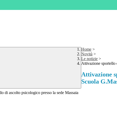
Home
>
Novità
>
Le notizie
>
Attivazione sportello
Attivazione s
Scuola G.Ma
rtello di ascolto psicologico presso la sede Massaia