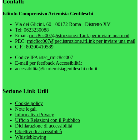
Contatti
Istituto Comprensivo Artemisia Gentileschi
Via dei Glicini, 60 - 00172 Roma - Distretto XV
Tel:
0623230088
Email:
rmic8cc007@istruzione.it
Link per inviare una mail
PEC:
rmic8cc007@pec.istruzione.it
Link per inviare una mail
C.F.: 80200410589
Codice IPA istsc_rmic8cc007
E-mail per feedback Accessibilità:
accessibilita@icartemisiagentileschi.edu.it
Sezione Link Utili
Cookie policy
Note legali
Informativa Privacy
Ufficio Relazioni con il Pubblico
Dichiarazione di accessibilità
Obiettivi di accessibilità
Whistleblowing