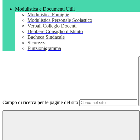
Modulistica e Documenti Utili
Modulistica Famiglie
Modulistica Personale Scolastico
Verbali Collegio Docenti
Delibere Consiglio d'Istituto
Bacheca Sindacale
Sicurezza
Funzionigramma
Campo di ricerca per le pagine del sito